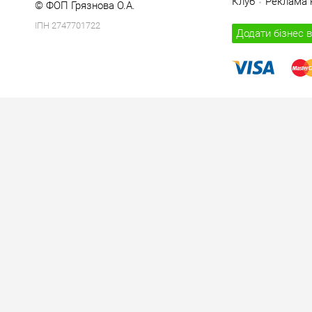
Клуб
Реклама н
© ФОП Грязнова О.А.
ІПН 2747701722
Додати бізнес в