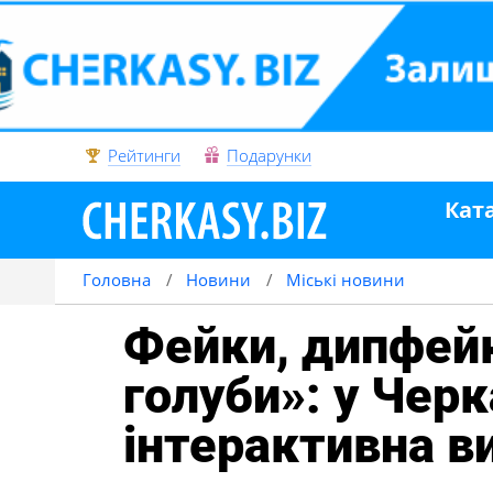
Рейтинги
Подарунки
Кат
Головна
Новини
Міські новини
Фейки, дипфейки
голуби»: у Чер
інтерактивна в