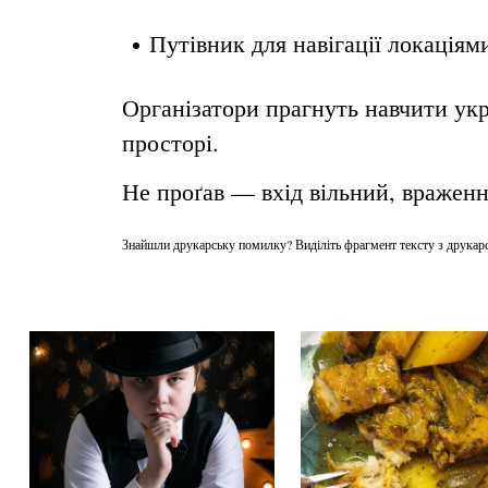
Путівник для навігації локаціям
Організатори прагнуть навчити ук
просторі.
Не проґав — вхід вільний, враженн
Знайшли друкарську помилку? Виділіть фрагмент тексту з друкарсь