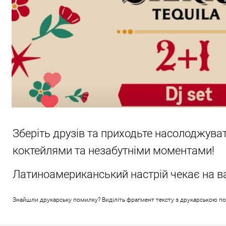
Зберіть друзів та приходьте насолоджув
коктейлями та незабутніми моментами!
Латиноамериканський настрій чекає на ва
Знайшли друкарську помилку? Виділіть фрагмент тексту з друкарською поми