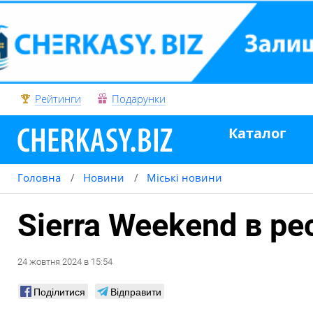
Рейтинги
Подарунки
Каталог
Головна
Новини
Міські новини
Sierra Weekend в ре
24
жовтня
2024
в
15:54
Поділитися
Відправити