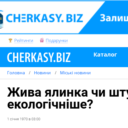
Рейтинги
Подарунки
Каталог
Головна
Новини
Міські новини
Жива ялинка чи шт
екологічніше?
1
січня
1970
в
03:00