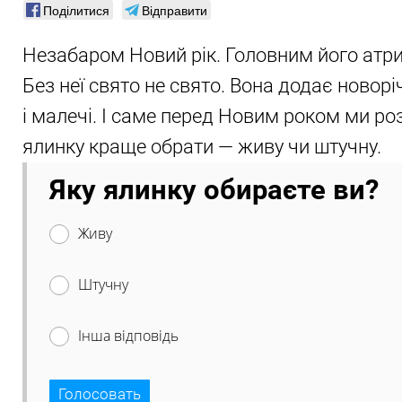
Поділитися
Відправити
Незабаром Новий рік. Головним його атри
Без неї свято не свято. Вона додає новор
і малечі. І саме перед Новим роком ми ро
ялинку краще обрати — живу чи штучну.
Яку ялинку обираєте ви?
Живу
Штучну
Інша відповідь
Голосовать