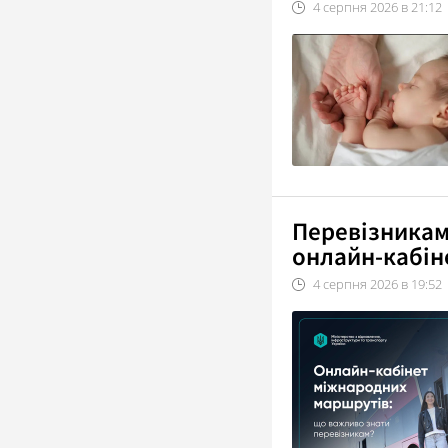
4
серпня
2026
в
21:12
Перевізникам
онлайн-кабін
4
серпня
2026
в
19:52