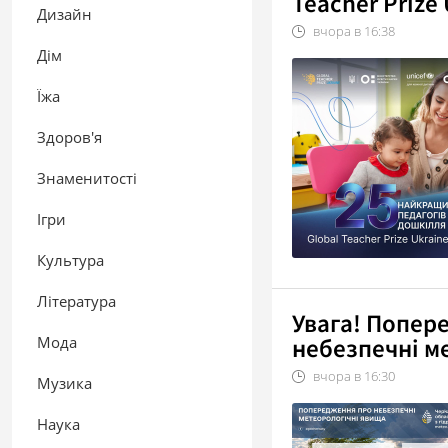
Teacher Prize
Дизайн
вчора в
16:38
Дім
Їжа
Здоров'я
Знаменитості
Ігри
Культура
Література
Увага! Попер
Мода
небезпечні м
вчора в
16:30
Музика
Наука