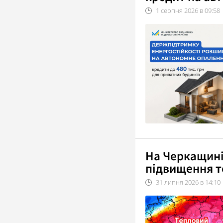
1
серпня
2026
в
09:58
На Черкащині
підвищення т
31
липня
2026
в
14:10