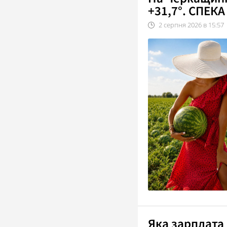
+31,7°. СПЕ
2
серпня
2026
в
15:57
Яка зарплата