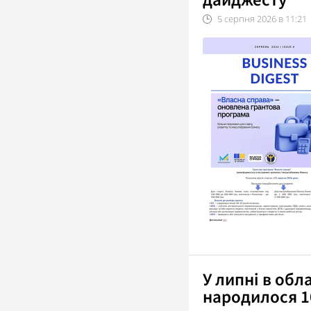
5
серпня
2026
в
11:21
У липні в об
народилося 1