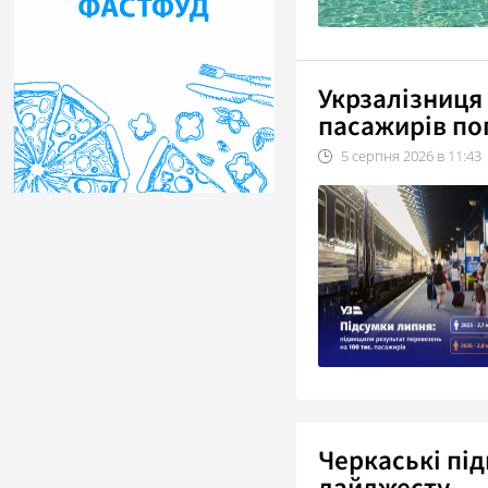
Укрзалізниця
пасажирів по
5
серпня
2026
в
11:43
Черкаські пі
дайджесту