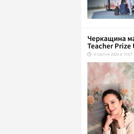
Черкащина ма
Teacher Prize
4
серпня
2026
в
19:07