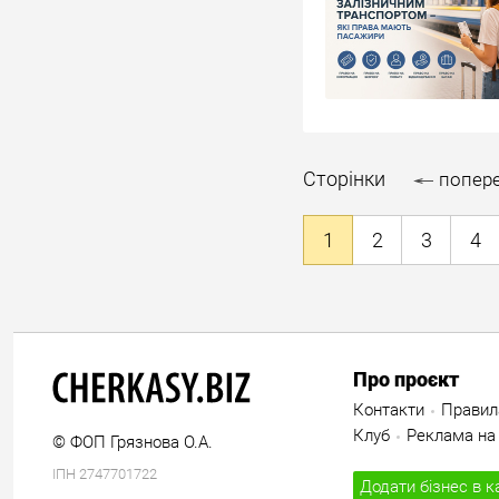
Сторінки
попер
1
2
3
4
Про проєкт
Контакти
Правил
Клуб
Реклама на 
© ФОП Грязнова О.А.
ІПН 2747701722
Додати бізнес в к