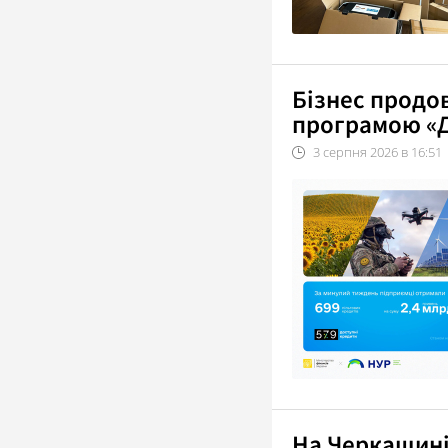
Бізнес продо
програмою «Д
3
серпня
2026
в
16:51
На Черкащині