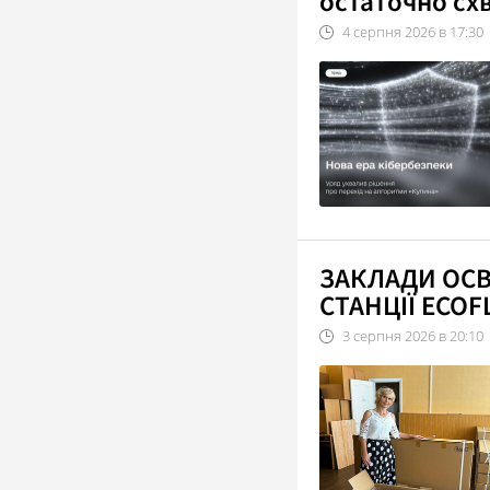
остаточно сх
4
серпня
2026
в
17:30
ЗАКЛАДИ ОС
СТАНЦІЇ ECO
3
серпня
2026
в
20:10