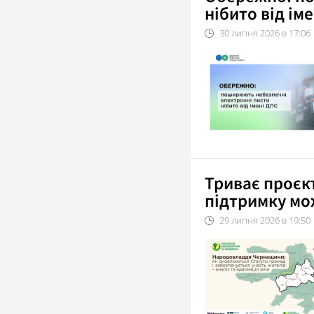
нібито від ім
30
липня
2026
в
17:06
Триває проєк
підтримку мо
29
липня
2026
в
19:50