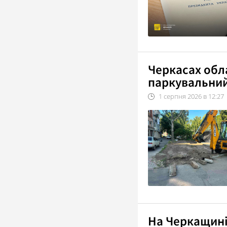
Черкасах об
паркувальни
1
серпня
2026
в
12:27
На Черкащині