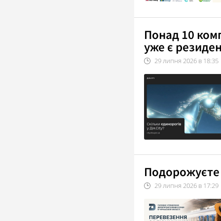
Понад 10 ком
уже є резиден
29
липня
2026
в
18:35
Подорожуєте 
29
липня
2026
в
17:29