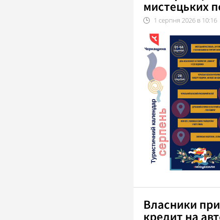
мистецьких п
1
серпня
2026
в
10:16
Власники при
кредит на ав