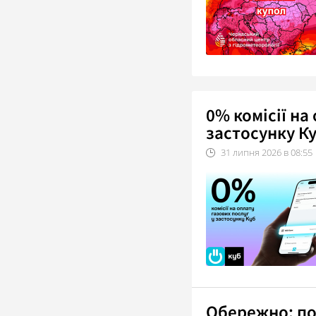
0% комісії на
застосунку Ку
31
липня
2026
в
08:55
Обережно: по